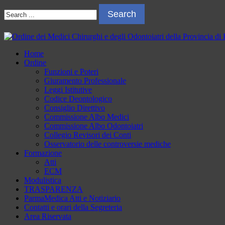
Skip
Skip
Search
to
to
for:
navigation
content
Ordine dei Medici Chirurghi e degli Odontoiatri della Provincia di P
Sito dell'Ordine dei Medici Chirurghi e degli Odontoiatri della Provin
Home
Ordine
Funzioni e Poteri
Giuramento Professionale
Leggi Istitutive
Codice Deontologico
Consiglio Direttivo
Commissione Albo Medici
Commissione Albo Odontoiatri
Collegio Revisori dei Conti
Osservatorio delle controversie mediche
Formazione
Atti
ECM
Modulistica
TRASPARENZA
ParmaMedica Atti e Notiziario
Contatti e orari della Segreteria
Area Riservata