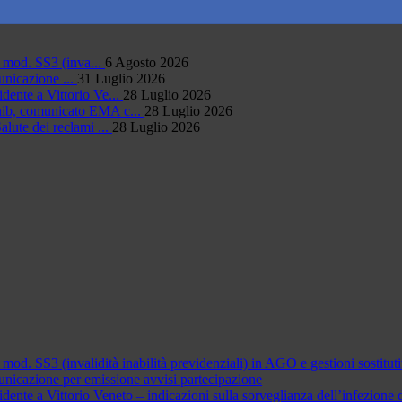
o mod. SS3 (inva...
6 Agosto 2026
unicazione ...
31 Luglio 2026
idente a Vittorio Ve...
28 Luglio 2026
inib, comunicato EMA c...
28 Luglio 2026
alute dei reclami ...
28 Luglio 2026
 mod. SS3 (invalidità inabilità previdenziali) in AGO e gestioni sostit
municazione per emissione avvisi partecipazione
dente a Vittorio Veneto – indicazioni sulla sorveglianza dell’infezione d