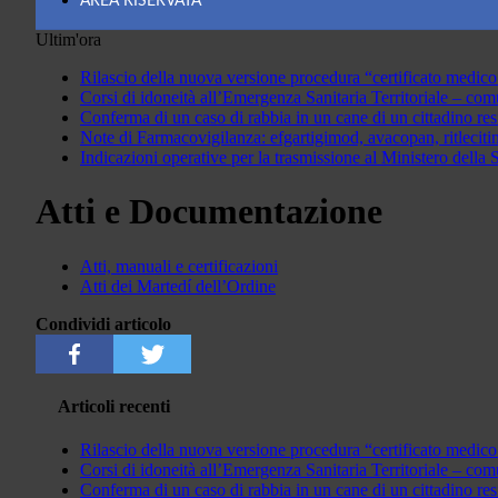
AREA RISERVATA
Ultim'ora
Rilascio della nuova versione procedura “certificato medic
Corsi di idoneità all’Emergenza Sanitaria Territoriale – com
Conferma di un caso di rabbia in un cane di un cittadino res
Note di Farmacovigilanza: efgartigimod, avacopan, ritlecit
Indicazioni operative per la trasmissione al Ministero della S
Atti e Documentazione
Atti, manuali e certificazioni
Atti dei Martedí dell’Ordine
Condividi articolo
Articoli recenti
Rilascio della nuova versione procedura “certificato medico
Corsi di idoneità all’Emergenza Sanitaria Territoriale – co
Conferma di un caso di rabbia in un cane di un cittadino resi