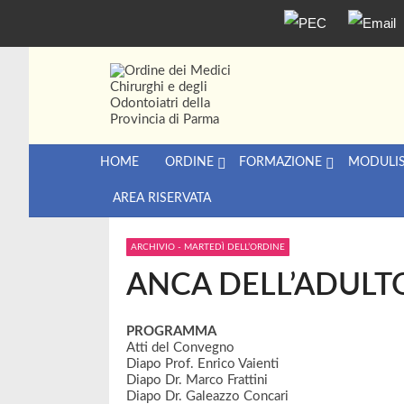
Skip
Skip
to
to
navigation
content
Ordine dei Medici Chirurghi e degl
Sito dell'Ordine dei Medici Chirurghi e degli O
HOME
ORDINE
FORMAZIONE
MODULIS
AREA RISERVATA
ARCHIVIO - MARTEDÌ DELL’ORDINE
ANCA DELL’ADULT
PROGRAMMA
Atti del Convegno
Diapo
Prof. Enrico Vaienti
Diapo
Dr. Marco Frattini
Diapo
Dr. Galeazzo Concari