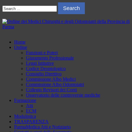
Skip
Skip
Search
to
to
for:
navigation
content
Ordine dei Medici Chirurghi e degli Odontoiatri della Provincia di
Sito dell'Ordine dei Medici Chirurghi e degli Odontoiatri della
Parma
Provincia di Parma
Home
Ordine
Funzioni e Poteri
Giuramento Professionale
Leggi Istitutive
Codice Deontologico
Consiglio Direttivo
Commissione Albo Medici
Commissione Albo Odontoiatri
Collegio Revisori dei Conti
Osservatorio delle controversie mediche
Formazione
Atti
ECM
Modulistica
TRASPARENZA
ParmaMedica Atti e Notiziario