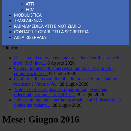
ATTI
ECM
MODULISTICA
TRASPARENZA
PARMAMEDICA ATTI E NOTIZIARIO
CONTATTI E ORARI DELLA SEGRETERIA
AREA RISERVATA
Ultim'ora
Rilascio della nuova versione procedura “certificato medico
mod. SS3 (inva...
6 Agosto 2026
Corsi di idoneità all’Emergenza Sanitaria Territoriale –
comunicazione ...
31 Luglio 2026
Conferma di un caso di rabbia in un cane di un cittadino
residente a Vittorio Ve...
28 Luglio 2026
Note di Farmacovigilanza: efgartigimod, avacopan,
ritlecitinib, comunicato EMA c...
28 Luglio 2026
Indicazioni operative per la trasmissione al Ministero della
Salute dei reclami ...
28 Luglio 2026
Mese:
Giugno 2016