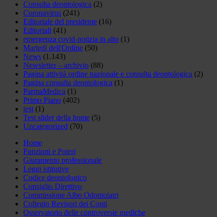
Consulta deontologica
(2)
Coronavirus
(241)
Editoriale del presidente
(16)
Editoriali
(41)
emergenza covid-notizia in alto
(1)
Martedì dell'Ordine
(50)
News
(1.143)
Newsletter – archivio
(88)
Pagina attività ordine nazionale e consulta deontologica
(2)
Pagina consulta deontologica
(1)
ParmaMedica
(1)
Primo Piano
(402)
test
(1)
Test slider della home
(5)
Uncategorized
(70)
Home
Funzioni e Poteri
Giuramento professionale
Leggi istitutive
Codice deontologico
Consiglio Direttivo
Commissione Albo Odontoiatri
Collegio Revisori dei Conti
Osservatorio delle controversie mediche