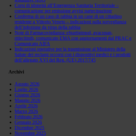
Corsi di idoneità all’Emergenza Sanitaria Territoriale –
comunicazione per emissione avvisi partecipazione
Conferma di un caso di rabbia in un cane di un cittadino
residente a Vittorio Veneto – indicazioni sulla sorveglianza
dell’infezione da virus della rabbia
Note di Farmacovigilanza: efgartigimod, avacopan,
ritlecitinib, comunicato EMA con aggiornamenti dal PRAC e
Comunicato AIFA
Indicazioni operative per la trasmissione al Ministero della
Salute dei reclami occorsi con i dispositivi medici e i prodotti
dell’allegato XVI del Reg. (UE) 2017/745
Archivi
Agosto 2026
Luglio 2026
Giugno 2026
Maggio 2026
Aprile 2026
Marzo 2026
Febbraio 2026
Gennaio 2026
Dicembre 2025
Novembre 2025