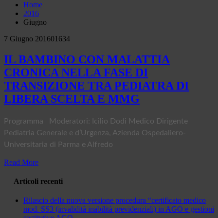
Home
2016
Giugno
7 Giugno 2016
0
1634
IL BAMBINO CON MALATTIA
CRONICA NELLA FASE DI
TRANSIZIONE TRA PEDIATRA DI
LIBERA SCELTA E MMG
Programma Moderatori: Icilio Dodi Medico Dirigente
Pediatria Generale e d’Urgenza, Azienda Ospedaliero-
Universitaria di Parma e Alfredo
Read More
Articoli recenti
Rilascio della nuova versione procedura “certificato medico
mod. SS3 (invalidità inabilità previdenziali) in AGO e gestioni
sostitutive AGO