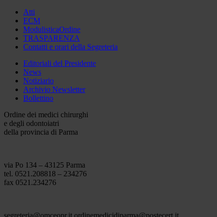
Atti
ECM
ModulisticaOrdine
TRASPARENZA
Contatti e orari della Segreteria
Editoriali del Presidente
News
Notiziario
Archivio Newsletter
Bollettino
Ordine dei medici chirurghi
e degli odontoiatri
della provincia di Parma
via Po 134 – 43125 Parma
tel. 0521.208818 – 234276
fax 0521.234276
segreteria@omceopr.it ordinemedicidiparma@postecert.it