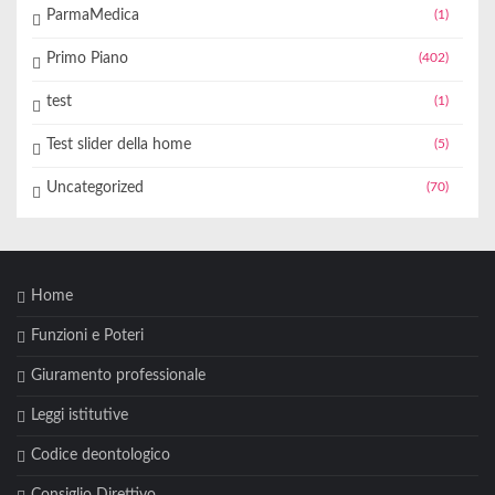
ParmaMedica
(1)
Primo Piano
(402)
test
(1)
Test slider della home
(5)
Uncategorized
(70)
Home
Funzioni e Poteri
Giuramento professionale
Leggi istitutive
Codice deontologico