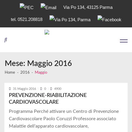
Via Po 134, 43125 Parma
tel. 0521.208818
Skip
Skip
to
to
navigation
content
Mese:
Maggio 2016
Home
2016
Maggio
31 Maggio 2016
0
4900
PREVENZIONE-RIABILITAZIONE
CARDIOVASCOLARE
Programma Perché attivare un Centro di Prevenzione
Cardiovascolare Paolo Coruzzi Professore associato
Malattie dell'apparato cardiovascolare,