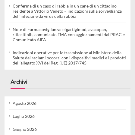
Conferma di un caso di rabbia in un cane di un cittadino
residente a Vittorio Veneto – indicazioni sulla sorveglianza
dell’infezione da virus della rabbia
Note di Farmacovigilanza: efgartigimod, avacopan,
ritlecitinib, comunicato EMA con aggiornamenti dal PRAC e
Comunicato AIFA
Indicazioni operative per la trasmissione al Ministero della
Salute dei reclami occorsi con i dispositivi medici e i prodotti
dell’allegato XVI del Reg. (UE) 2017/745
Archivi
Agosto 2026
Luglio 2026
Giugno 2026