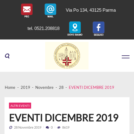
Via Po 134, 43125 Parma
tel. 0521.208818
Skip
Skip
to
to
navigation
content
Home
2019
Novembre
28
EVENTI DICEMBRE 2019
ALTRI EVENTI
EVENTI DICEMBRE 2019
28 Novembre 2019
0
8619