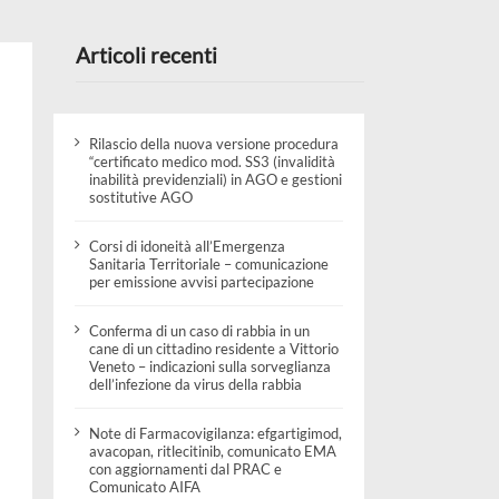
2026
Articoli recenti
Rilascio della nuova versione procedura
“certificato medico mod. SS3 (invalidità
inabilità previdenziali) in AGO e gestioni
sostitutive AGO
Corsi di idoneità all’Emergenza
Sanitaria Territoriale – comunicazione
per emissione avvisi partecipazione
Conferma di un caso di rabbia in un
cane di un cittadino residente a Vittorio
Veneto – indicazioni sulla sorveglianza
dell’infezione da virus della rabbia
Note di Farmacovigilanza: efgartigimod,
avacopan, ritlecitinib, comunicato EMA
con aggiornamenti dal PRAC e
Comunicato AIFA