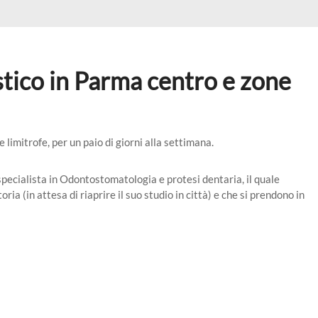
 in un cane di un cittadino residente a Vittorio Ve...
28 LUGLIO 2026
gartigimod, avacopan, ritlecitinib, comunicato EMA c...
28 LUGLIO 
trasmissione al Ministero della Salute dei reclami ...
28 LUGLIO 2026
 procedura “certificato medico mod. SS3 (inva...
6 AGOSTO 2026
stico in Parma centro e zone
za Sanitaria Territoriale – comunicazione ...
31 LUGLIO 2026
 in un cane di un cittadino residente a Vittorio Ve...
28 LUGLIO 2026
limitrofe, per un paio di giorni alla settimana.
ecialista in Odontostomatologia e protesi dentaria, il quale
oria (in attesa di riaprire il suo studio in città) e che si prendono in