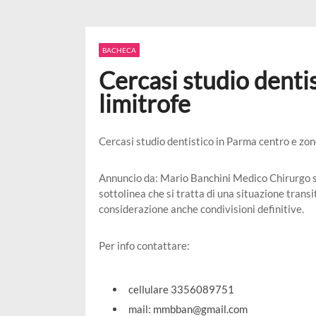
Conferma di un caso di rabbia
Note di Farmacovigilanza: ef
Indicazioni operative per la 
BACHECA
Rilascio della nuova versione
Cercasi studio denti
Corsi di idoneità all’Emergen
limitrofe
Conferma di un caso di rabbia
Cercasi studio dentistico in Parma centro e zone 
Annuncio da: Mario Banchini Medico Chirurgo sp
sottolinea che si tratta di una situazione transit
considerazione anche condivisioni definitive.
Per info contattare:
cellulare 3356089751
mail: mmbban@gmail.com