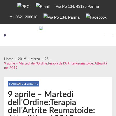
Via Po 134, 43125 Parma
tel. 0521.208818
Skip
Skip
to
to
navigation
content
Home
2019
Marzo
28
9 aprile – Martedì dell’Ordine:Terapia dell’Artrite Reumatoide: Attualità
nel 2019
MARTEDÌ DELL'ORDINE
9 aprile – Martedì
dell’Ordine:Terapia
dell’Artrite Reumatoide: