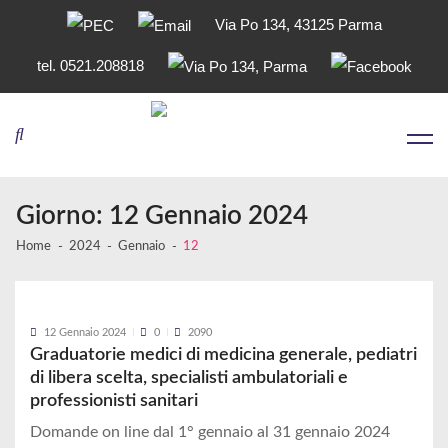
Via Po 134, 43125 Parma
tel. 0521.208818
Skip
Skip
to
to
navigation
content
Giorno:
12 Gennaio 2024
Home
2024
Gennaio
12
12 Gennaio 2024
0
2090
Graduatorie medici di medicina generale, pediatri
di libera scelta, specialisti ambulatoriali e
professionisti sanitari
Domande on line dal 1° gennaio al 31 gennaio 2024