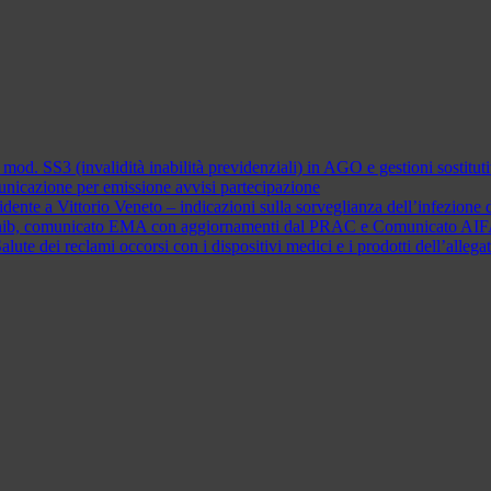
 mod. SS3 (invalidità inabilità previdenziali) in AGO e gestioni sostit
municazione per emissione avvisi partecipazione
dente a Vittorio Veneto – indicazioni sulla sorveglianza dell’infezione d
citinib, comunicato EMA con aggiornamenti dal PRAC e Comunicato AI
Salute dei reclami occorsi con i dispositivi medici e i prodotti dell’al