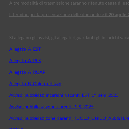
Altre modalità di trasmissione saranno ritenute
causa di es
Il termine per la presentazione delle domande è il
20 aprile
Si allegano gli avvisi, gli allegati riguardanti gli incarichi v
Allegato_A_EST
Allegato_A_PLS
Allegato_A_RUAP
Allegato_B_Guida_utilizzo
Avviso_pubblicaz_incarichi_vacanti_EST_1°_sem_2025
Avviso_pubblicaz_zone_carenti_PLS_2025
Avviso_pubblicaz_zone_carenti_RUOLO_UNICO_ASSIST