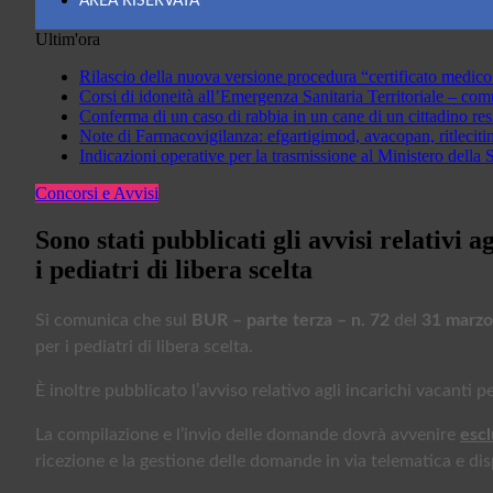
AREA RISERVATA
Ultim'ora
Rilascio della nuova versione procedura “certificato medic
Corsi di idoneità all’Emergenza Sanitaria Territoriale – com
Conferma di un caso di rabbia in un cane di un cittadino res
Note di Farmacovigilanza: efgartigimod, avacopan, ritlecit
Indicazioni operative per la trasmissione al Ministero della S
Concorsi e Avvisi
Sono stati pubblicati gli avvisi relativi 
i pediatri di libera scelta
Si comunica che sul
BUR – parte terza – n. 72
del
31 marzo
per i pediatri di libera scelta.
È inoltre pubblicato l’avviso relativo agli incarichi vacanti p
La compilazione e l’invio delle domande dovrà avvenire
escl
ricezione e la gestione delle domande in via telematica e dis