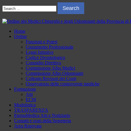
Skip
Skip
Search
to
to
for:
navigation
content
Ordine dei Medici Chirurghi e degli Odontoiatri della Provincia di P
Sito dell'Ordine dei Medici Chirurghi e degli Odontoiatri della Provin
Home
Ordine
Funzioni e Poteri
Giuramento Professionale
Leggi Istitutive
Codice Deontologico
Consiglio Direttivo
Commissione Albo Medici
Commissione Albo Odontoiatri
Collegio Revisori dei Conti
Osservatorio delle controversie mediche
Formazione
Atti
ECM
Modulistica
TRASPARENZA
ParmaMedica Atti e Notiziario
Contatti e orari della Segreteria
Area Riservata