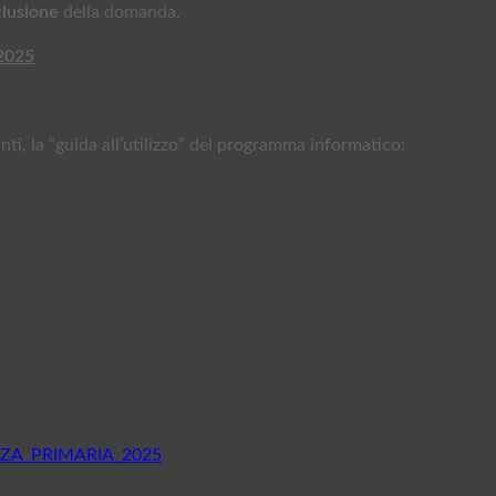
clusione
della domanda.
 2025
acanti, la “guida all’utilizzo” del programma informatico:
ENZA_PRIMARIA_2025