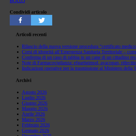
BOLLO
Condividi articolo
Articoli recenti
Rilascio della nuova versione procedura “certificato medico
Corsi di idoneità all’Emergenza Sanitaria Territoriale – co
Conferma di un caso di rabbia in un cane di un cittadino resi
Note di Farmacovigilanza: efgartigimod, avacopan, ritle
Indicazioni operative per la trasmissione al Ministero della 
Archivi
Agosto 2026
Luglio 2026
Giugno 2026
Maggio 2026
Aprile 2026
Marzo 2026
Febbraio 2026
Gennaio 2026
Dicembre 2025