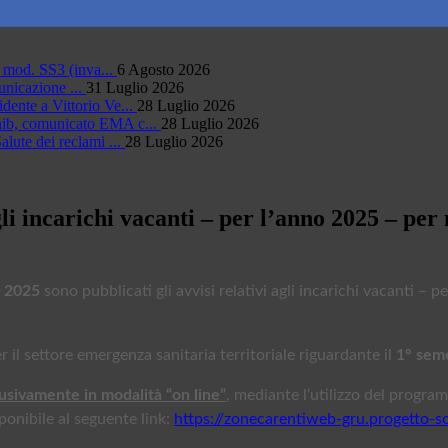
o mod. SS3 (inva...
6 Agosto 2026
unicazione ...
31 Luglio 2026
idente a Vittorio Ve...
28 Luglio 2026
inib, comunicato EMA c...
28 Luglio 2026
alute dei reclami ...
28 Luglio 2026
agli incarichi vacanti – per l’anno 2025 – per
 20
25
sono pubblicati gli avvisi relativi agli incarichi vacanti – per
er il settore emergenza sanitaria territoriale riguardante il
1° sem
usivamente in modalità “on line”
, mediante l’utilizzo del progr
ponibile al seguente link:
https://zonecarentiweb-gru.progetto-so