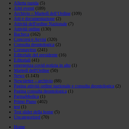
Allerta rapida
(5)
Altri eventi
(189)
Archivio – Martedì dell’Ordine
(109)
Atti e documentazione
(2)
Attività dell'ordine Nazionale
(7)
Attività ordine
(130)
Bacheca
(162)
Concorsi e Avvisi
(320)
Consulta deontologica
(2)
Coronavirus
(241)
Editoriale del presidente
(16)
Editoriali
(41)
emergenza covid-notizia in alto
(1)
Martedì dell'Ordine
(50)
News
(1.143)
Newsletter – archivio
(88)
Pagina attività ordine nazionale e consulta deontologica
(2)
Pagina consulta deontologica
(1)
ParmaMedica
(1)
Primo Piano
(402)
test
(1)
Test slider della home
(5)
Uncategorized
(70)
Home