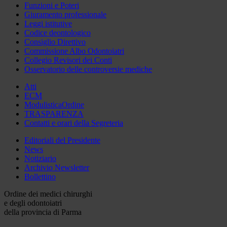
Funzioni e Poteri
Giuramento professionale
Leggi istitutive
Codice deontologico
Consiglio Direttivo
Commissione Albo Odontoiatri
Collegio Revisori dei Conti
Osservatorio delle controversie mediche
Atti
ECM
ModulisticaOrdine
TRASPARENZA
Contatti e orari della Segreteria
Editoriali del Presidente
News
Notiziario
Archivio Newsletter
Bollettino
Ordine dei medici chirurghi
e degli odontoiatri
della provincia di Parma