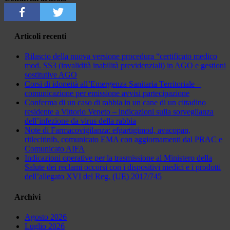
Articoli recenti
Rilascio della nuova versione procedura “certificato medico
mod. SS3 (invalidità inabilità previdenziali) in AGO e gestioni
sostitutive AGO
Corsi di idoneità all’Emergenza Sanitaria Territoriale –
comunicazione per emissione avvisi partecipazione
Conferma di un caso di rabbia in un cane di un cittadino
residente a Vittorio Veneto – indicazioni sulla sorveglianza
dell’infezione da virus della rabbia
Note di Farmacovigilanza: efgartigimod, avacopan,
ritlecitinib, comunicato EMA con aggiornamenti dal PRAC e
Comunicato AIFA
Indicazioni operative per la trasmissione al Ministero della
Salute dei reclami occorsi con i dispositivi medici e i prodotti
dell’allegato XVI del Reg. (UE) 2017/745
Archivi
Agosto 2026
Luglio 2026