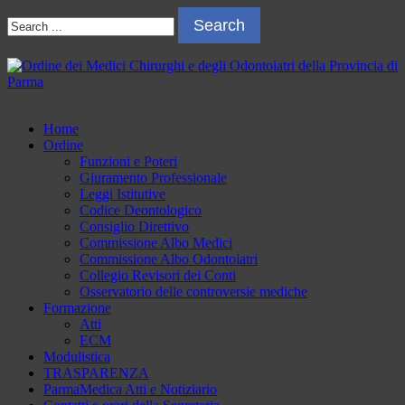
Skip
Skip
Search
to
to
for:
navigation
content
Ordine dei Medici Chirurghi e degli Odontoiatri della Provincia di
Sito dell'Ordine dei Medici Chirurghi e degli Odontoiatri della
Parma
Provincia di Parma
Home
Ordine
Funzioni e Poteri
Giuramento Professionale
Leggi Istitutive
Codice Deontologico
Consiglio Direttivo
Commissione Albo Medici
Commissione Albo Odontoiatri
Collegio Revisori dei Conti
Osservatorio delle controversie mediche
Formazione
Atti
ECM
Modulistica
TRASPARENZA
ParmaMedica Atti e Notiziario