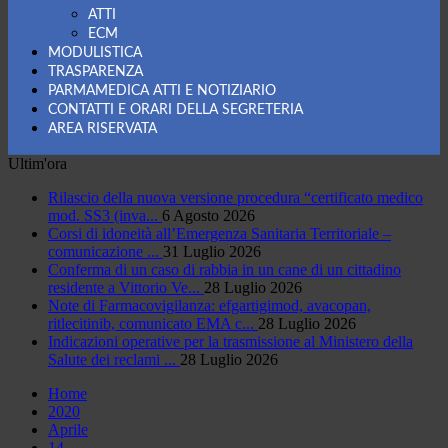
ATTI
ECM
MODULISTICA
TRASPARENZA
PARMAMEDICA ATTI E NOTIZIARIO
CONTATTI E ORARI DELLA SEGRETERIA
AREA RISERVATA
Ultim'ora
Rilascio della nuova versione procedura “certificato medico
mod. SS3 (inva...
6 Agosto 2026
Corsi di idoneità all’Emergenza Sanitaria Territoriale –
comunicazione ...
31 Luglio 2026
Conferma di un caso di rabbia in un cane di un cittadino
residente a Vittorio Ve...
28 Luglio 2026
Note di Farmacovigilanza: efgartigimod, avacopan,
ritlecitinib, comunicato EMA c...
28 Luglio 2026
Indicazioni operative per la trasmissione al Ministero della
Salute dei reclami ...
28 Luglio 2026
Home
2020
Aprile
14